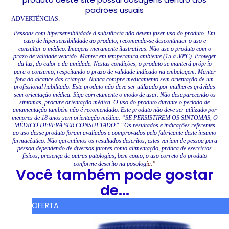
padrões usuais
ADVERTÊNCIAS:
Pessoas com hipersensibilidade à substância não devem fazer uso do produto. Em
caso de hipersensibilidade ao produto, recomenda-se descontinuar o uso e
consultar o médico. Imagens meramente ilustrativas. Não use o produto com o
prazo de validade vencido. Manter em temperatura ambiente (15 a 30ºC). Proteger
da luz, do calor e da umidade. Nestas condições, o produto se manterá próprio
para o consumo, respeitando o prazo de validade indicado na embalagem. Manter
fora do alcance das crianças. Nunca compre medicamento sem orientação de um
profissional habilitado. Este produto não deve ser utilizado por mulheres grávidas
sem orientação médica. Siga corretamente o modo de usar. Não desaparecendo os
sintomas, procure orientação médica. O uso do produto durante o período de
amamentação também não é recomendado. Este produto não deve ser utilizado por
menores de 18 anos sem orientação médica. “SE PERSISTIREM OS SINTOMAS, O
MÉDICO DEVERÁ SER CONSULTADO” “Os resultados e indicações referentes
ao uso desse produto foram avaliados e comprovados pelo fabricante deste insumo
farmacêutico. Não garantimos os resultados descritos, estes variam de pessoa para
pessoa dependendo de diversos fatores como alimentação, prática de exercícios
físicos, presença de outras patologias, bem como, o uso correto do produto
conforme descrito na posolog
ia.”
Você também pode gostar
de...
OFERTA