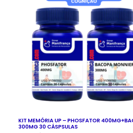
KIT MEMÓRIA UP – PHOSFATOR 400MG+B
300MG 30 CÁSPSULAS