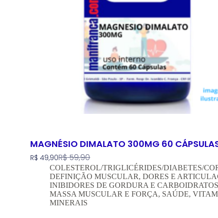
MAGNÉSIO DIMALATO 300MG 60 CÁPSULA
R$
59,90
R$
49,90
COLESTEROL/TRIGLICÉRIDES/DIABETES/C
DEFINIÇÃO MUSCULAR
,
DORES E ARTICUL
INIBIDORES DE GORDURA E CARBOIDRATO
MASSA MUSCULAR E FORÇA
,
SAÚDE
,
VITAM
MINERAIS