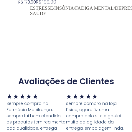
R$
199,90
R$
179,90
ESTRESSE/INSÔNIA/FADIGA MENTAL/DEPRE
SAÚDE
Comprar Agora
Avaliações de Clientes
★
★
★
★
★
★
★
★
★
★
Sempre compro na
sempre compro na loja
Farmácia Manifrança,
física, agora fiz uma
sempre fui bem atendido,
compra pelo site e gostei
os produtos tem realmente
muito da agilidade da
boa qualidade, entrega
entrega, embalagem linda,