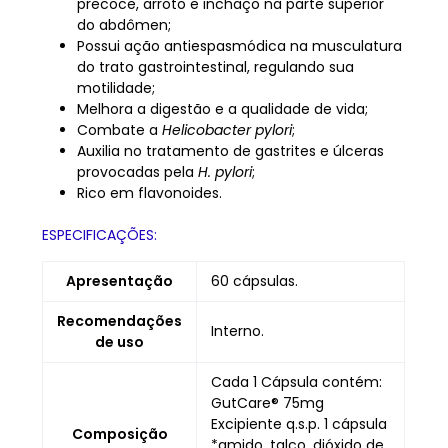
precoce, arroto e inchaço na parte superior
do abdômen;
Possui ação antiespasmódica na musculatura
do trato gastrointestinal, regulando sua
motilidade;
Melhora a digestão e a qualidade de vida;
Combate a
Helicobacter pylori
;
Auxilia no tratamento de gastrites e úlceras
provocadas pela
H. pylori
;
Rico em flavonoides.
ESPECIFICAÇÕES:
Apresentação
60 cápsulas.
Recomendações
Interno.
de uso
Cada 1 Cápsula contém:
GutCare® 75mg
Excipiente q.s.p. 1 cápsula
Composição
*amido, talco, dióxido de