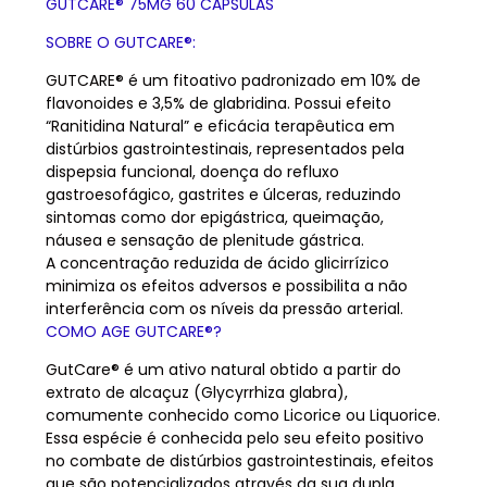
GUTCARE® 75MG 60 CÁPSULAS
SOBRE O GUTCARE®:
GUTCARE® é um fitoativo padronizado em 10% de
flavonoides e 3,5% de glabridina. Possui efeito
“Ranitidina Natural” e eficácia terapêutica em
distúrbios gastrointestinais, representados pela
dispepsia funcional, doença do refluxo
gastroesofágico, gastrites e úlceras, reduzindo
sintomas como dor epigástrica, queimação,
náusea e sensação de plenitude gástrica.
A concentração reduzida de ácido glicirrízico
minimiza os efeitos adversos e possibilita a não
interferência com os níveis da pressão arterial.
COMO AGE GUTCARE®?
GutCare® é um ativo natural obtido a partir do
extrato de alcaçuz (Glycyrrhiza glabra),
comumente conhecido como Licorice ou Liquorice.
Essa espécie é conhecida pelo seu efeito positivo
no combate de distúrbios gastrointestinais, efeitos
que são potencializados através da sua dupla