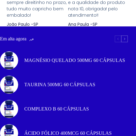
sempre direitinho no prazo,
e a qualidade do produto
tudo muito capricho bem
nota 10, obrigada! pelo
embalado!
atendimento!!
João Paulo -SP
Ana Paula -SP
Em alta agora
MAGNÉSIO QUELADO 500MG 60 CÁPSULAS
TAURINA 500MG 60 CÁPSULAS
COMPLEXO B 60 CÁPSULAS
ÁCIDO FÓLICO 400MCG 60 CÁPSULAS